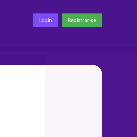
Login
Registrar-se