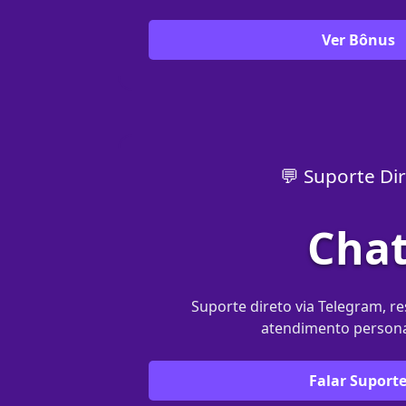
Ver Bônus
💬 Suporte Di
Cha
Suporte direto via Telegram, r
atendimento persona
Falar Suport