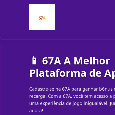
📱 67A A Melhor
Plataforma de A
Cadastre-se na 67A para ganhar bônus 
recarga. Com a 67A, você tem acesso a 
uma experiência de jogo inigualável. J
agora!