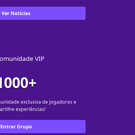
Ver Notícias
Comunidade VIP
1000+
unidade exclusiva de jogadores e
rtilhe experiências!
Entrar Grupo