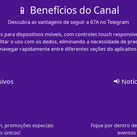
📱 Benefícios do Canal
Descubra as vantagens de seguir a 67A no Telegram
para dispositivos móveis, com controles touch responsivo
litar o uso com os dedos, eliminando a necessidade de pre
navegar rapidamente entre diferentes seções do aplicativo
sivos
📢 Notí
m, promoções especiais
Fique por dentro d
s únicos!
eventos