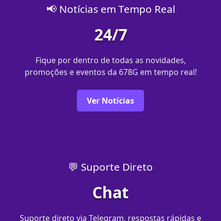
📢 Notícias em Tempo Real
24/7
Fique por dentro de todas as novidades,
promoções e eventos da 678G em tempo real!
Ver Notícias
💬 Suporte Direto
Chat
Suporte direto via Telegram, respostas rápidas e