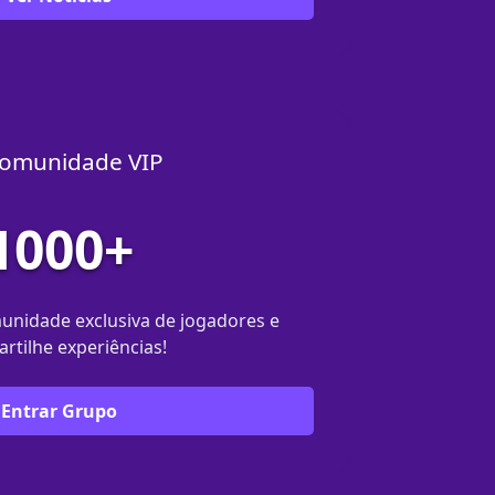
Comunidade VIP
1000+
unidade exclusiva de jogadores e
rtilhe experiências!
Entrar Grupo