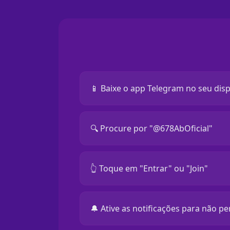
📱 Baixe o app Telegram no seu disp
🔍 Procure por "@678AbOficial"
👆 Toque em "Entrar" ou "Join"
🔔 Ative as notificações para não p