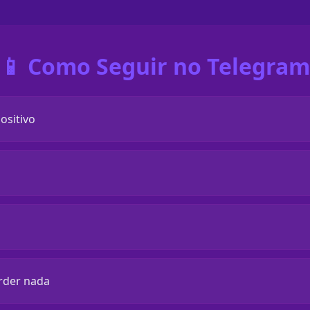
📱 Como Seguir no Telegram
ositivo
erder nada