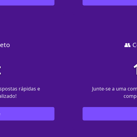
reto
👥 
t
espostas rápidas e
Junte-se a uma com
lizado!
compa
e