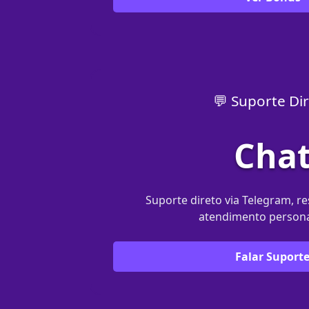
💬 Suporte Di
Cha
Suporte direto via Telegram, r
atendimento persona
Falar Suport