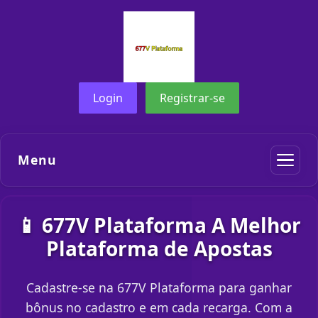
Login
Registrar-se
Menu
📱 677V Plataforma A Melhor
Plataforma de Apostas
Cadastre-se na 677V Plataforma para ganhar
bônus no cadastro e em cada recarga. Com a