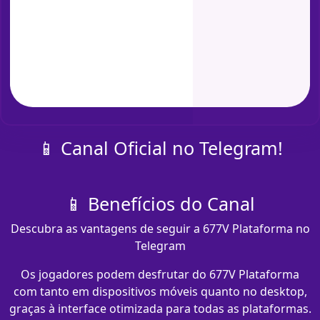
📱 Canal Oficial no Telegram!
📱 Benefícios do Canal
Descubra as vantagens de seguir a 677V Plataforma no
Telegram
Os jogadores podem desfrutar do 677V Plataforma
com​ tanto em dispositivos móveis quanto no desktop,
graças à interface otimizada para todas as plataformas.