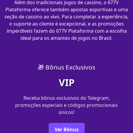
Além dos tradicionais jogos de cassino, o 677V
Plataforma oferece também apostas esportivas e uma
seção de cassino ao vivo. Para completar a experiência,
o suporte ao cliente é excepcional, e as promoções
imperdíveis fazem do 677V Plataforma com​ a escolha
ideal para os amantes de jogos no Brasil.
🎁 Bônus Exclusivos
VIP
Receba bônus exclusivos do Telegram,
promoções especiais e códigos promocionais
únicos!
Ver Bônus