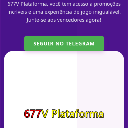
677V Plataforma, você tem acesso a promoções
incríveis e uma experiência de jogo inigualável.
Junte-se aos vencedores agora!
SEGUIR NO TELEGRAM