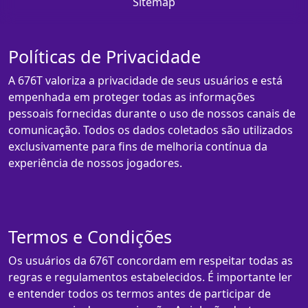
Sitemap
Políticas de Privacidade
A 676T valoriza a privacidade de seus usuários e está
empenhada em proteger todas as informações
pessoais fornecidas durante o uso de nossos canais de
comunicação. Todos os dados coletados são utilizados
exclusivamente para fins de melhoria contínua da
experiência de nossos jogadores.
Termos e Condições
Os usuários da 676T concordam em respeitar todas as
regras e regulamentos estabelecidos. É importante ler
e entender todos os termos antes de participar de