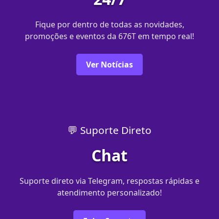
Fique por dentro de todas as novidades,
promoções e eventos da 676T em tempo real!
Ver Notícias
💬 Suporte Direto
Chat
Suporte direto via Telegram, respostas rápidas e
atendimento personalizado!