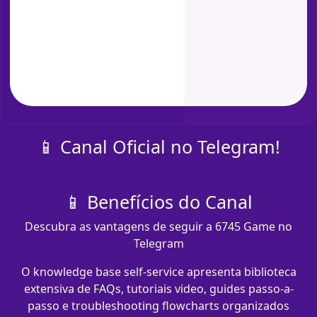
📱 Canal Oficial no Telegram!
📱 Benefícios do Canal
Descubra as vantagens de seguir a 6745 Game no
Telegram
O knowledge base self-service apresenta biblioteca
extensiva de FAQs, tutoriais video, guides passo-a-
passo e troubleshooting flowcharts organizados