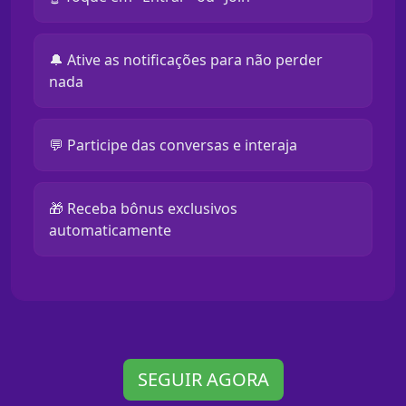
🔔 Ative as notificações para não perder
nada
💬 Participe das conversas e interaja
🎁 Receba bônus exclusivos
automaticamente
SEGUIR AGORA