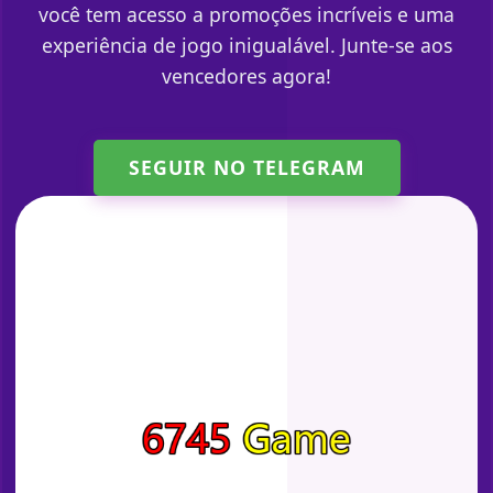
você tem acesso a promoções incríveis e uma
experiência de jogo inigualável. Junte-se aos
vencedores agora!
SEGUIR NO TELEGRAM