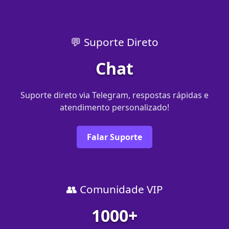
💬 Suporte Direto
Chat
Suporte direto via Telegram, respostas rápidas e
atendimento personalizado!
Falar Suporte
👥 Comunidade VIP
1000+