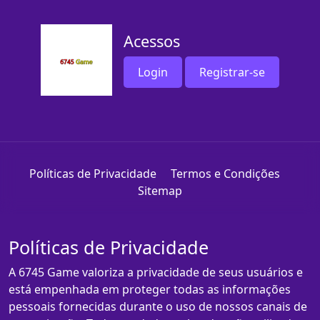
Acessos
Login
Registrar-se
Políticas de Privacidade
Termos e Condições
Sitemap
Políticas de Privacidade
A 6745 Game valoriza a privacidade de seus usuários e
está empenhada em proteger todas as informações
pessoais fornecidas durante o uso de nossos canais de