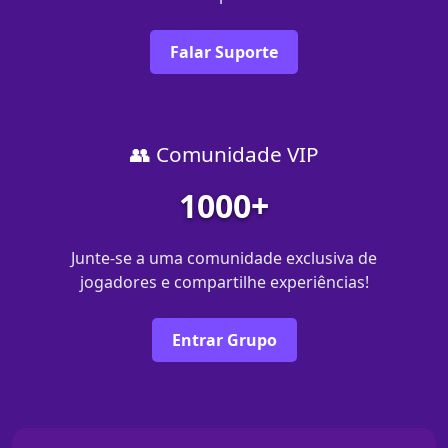
Falar Suporte
👥 Comunidade VIP
1000+
Junte-se a uma comunidade exclusiva de
jogadores e compartilhe experiências!
Entrar Grupo