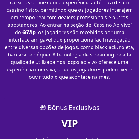
cassinos online com a experiência autêntica de um
cassino físico, permitindo que os jogadores interajam
em tempo real com dealers profissionais e outros
apostadores. Ao entrar na seção de 'Cassino Ao Vivo'
do
66Vip
, os jogadores são recebidos por uma
interface amigável que proporciona fácil navegação
entre diversas opções de jogos, como blackjack, roleta,
baccarat e póquer. A tecnologia de streaming de alta
qualidade utilizada nos jogos ao vivo oferece uma
experiência imersiva, onde os jogadores podem ver e
ouvir tudo o que acontece na mes.
🎁 Bônus Exclusivos
VIP