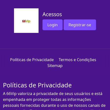
Acessos
Login
Registrar-se
Políticas de Privacidade
Termos e Condições
Sitemap
Políticas de Privacidade
A 66Vip valoriza a privacidade de seus usuários e está
empenhada em proteger todas as informações
pessoais fornecidas durante o uso de nossos canais de