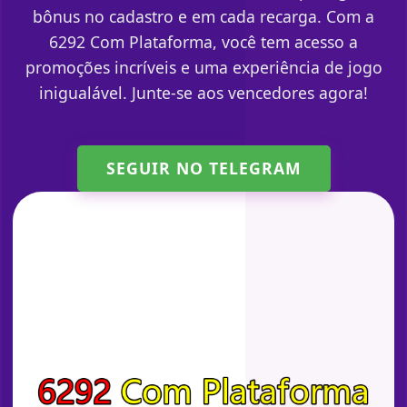
bônus no cadastro e em cada recarga. Com a
6292 Com Plataforma, você tem acesso a
promoções incríveis e uma experiência de jogo
inigualável. Junte-se aos vencedores agora!
SEGUIR NO TELEGRAM