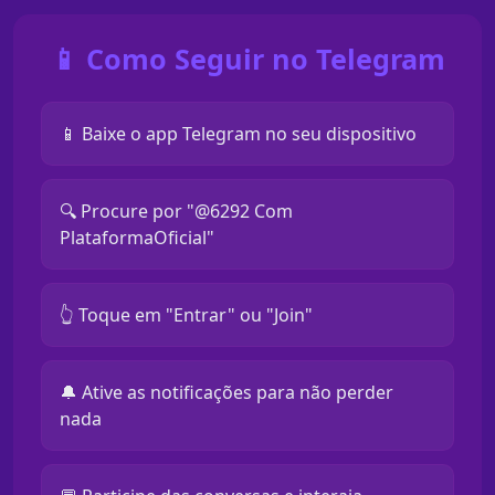
📱 Como Seguir no Telegram
📱 Baixe o app Telegram no seu dispositivo
🔍 Procure por "@6292 Com
PlataformaOficial"
👆 Toque em "Entrar" ou "Join"
🔔 Ative as notificações para não perder
nada