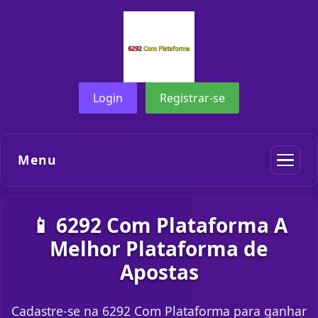
Login
Registrar-se
Menu
📱 6292 Com Plataforma A
Melhor Plataforma de
Apostas
Cadastre-se na 6292 Com Plataforma para ganhar