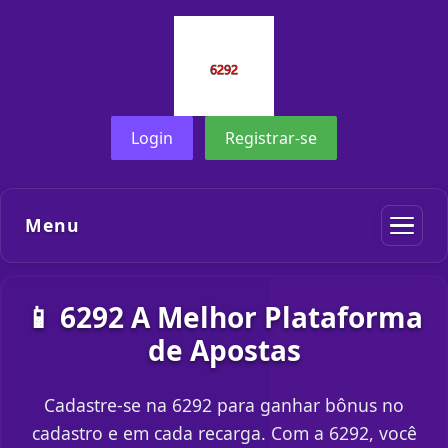
Login
Registrar-se
Menu
📱 6292 A Melhor Plataforma
de Apostas
Cadastre-se na 6292 para ganhar bônus no
cadastro e em cada recarga. Com a 6292, você