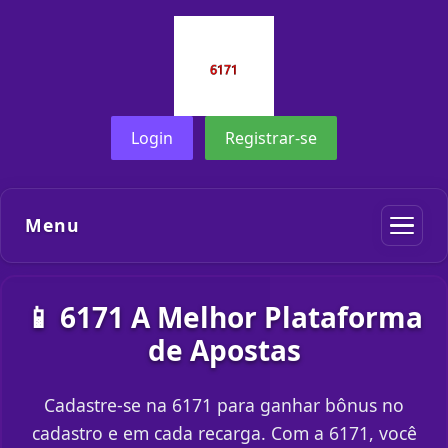
Login
Registrar-se
Menu
📱 6171 A Melhor Plataforma
de Apostas
Cadastre-se na 6171 para ganhar bônus no
cadastro e em cada recarga. Com a 6171, você