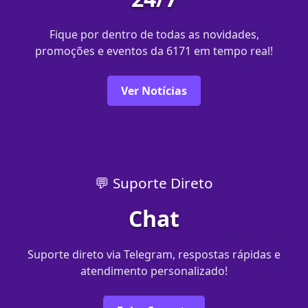
Fique por dentro de todas as novidades,
promoções e eventos da 6171 em tempo real!
Ver Notícias
💬 Suporte Direto
Chat
Suporte direto via Telegram, respostas rápidas e
atendimento personalizado!