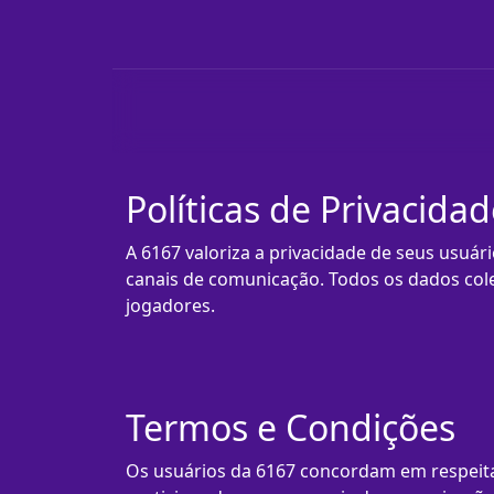
Políticas de Privacida
A 6167 valoriza a privacidade de seus usuá
canais de comunicação. Todos os dados cole
jogadores.
Termos e Condições
Os usuários da 6167 concordam em respeitar