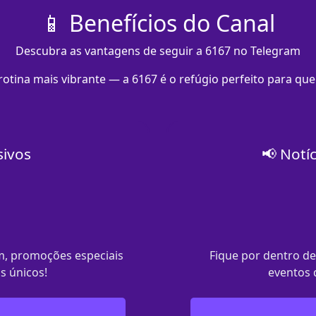
📱 Benefícios do Canal
Descubra as vantagens de seguir a 6167 no Telegram
rotina mais vibrante — a 6167 é o refúgio perfeito para quem
sivos
📢 Notí
m, promoções especiais
Fique por dentro d
s únicos!
eventos 