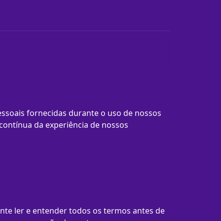
essoais fornecidas durante o uso de nossos
 contínua da experiência de nossos
nte ler e entender todos os termos antes de