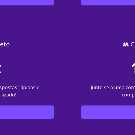
reto
👥 
t
espostas rápidas e
Junte-se a uma com
lizado!
compa
e