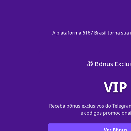
A plataforma 6167 Brasil torna sua 
🎁 Bônus Exclu
VIP
Receba bônus exclusivos do Telegra
e códigos promocionai
Ver Bônus