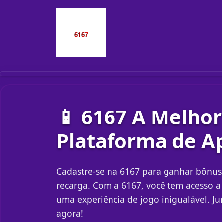
📱 6167 A Melhor
Plataforma de A
Cadastre-se na 6167 para ganhar bônus
recarga. Com a 6167, você tem acesso a
uma experiência de jogo inigualável. J
agora!