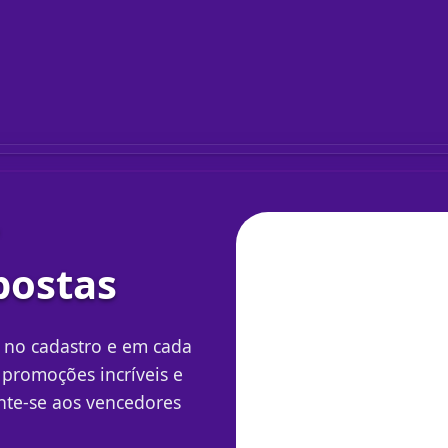
postas
 no cadastro e em cada
 promoções incríveis e
unte-se aos vencedores