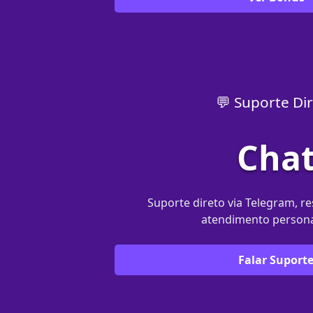
💬 Suporte Di
Cha
Suporte direto via Telegram, r
atendimento persona
Falar Suport