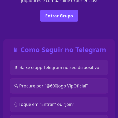
jogadores e compartilhe experiências!
Entrar Grupo
📱 Como Seguir no Telegram
📱 Baixe o app Telegram no seu dispositivo
🔍 Procure por "@600Jogo VipOficial"
👆 Toque em "Entrar" ou "Join"