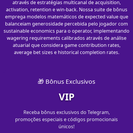
através de estratégias multicanal de acquisition,
activation, retention e win-back. Nossa suite de bônus
emprega modelos matemáticos de expected value que
balanceiam generosidade percebida pelo jogador com
sustainable economics para o operator, implementando
wagering requirements calibrados através de análise
atuarial que considera game contribution rates,
average bet sizes e historical completion rates.
🎁 Bônus Exclusivos
VIP
Receba bônus exclusivos do Telegram,
promoções especiais e códigos promocionais
únicos!