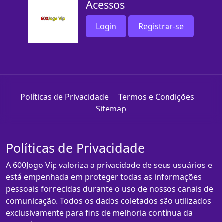
Acessos
Login
Registrar-se
Políticas de Privacidade
Termos e Condições
Sitemap
Políticas de Privacidade
A 600Jogo Vip valoriza a privacidade de seus usuários e
está empenhada em proteger todas as informações
pessoais fornecidas durante o uso de nossos canais de
comunicação. Todos os dados coletados são utilizados
exclusivamente para fins de melhoria contínua da