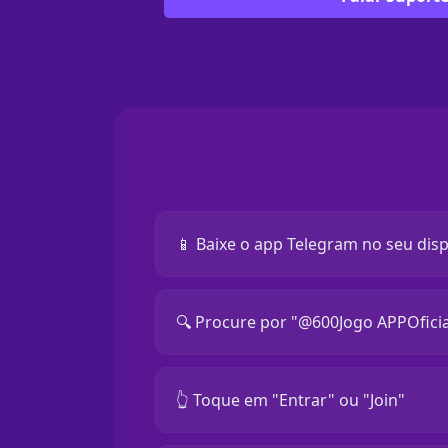
📱 Baixe o app Telegram no seu disp
🔍 Procure por "@600Jogo APPOficia
👆 Toque em "Entrar" ou "Join"