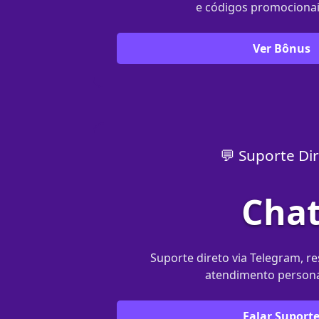
e códigos promocionai
Ver Bônus
💬 Suporte Di
Cha
Suporte direto via Telegram, r
atendimento persona
Falar Suport