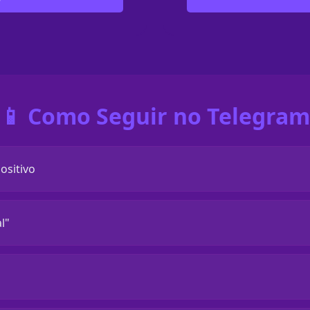
📱 Como Seguir no Telegram
ositivo
l"