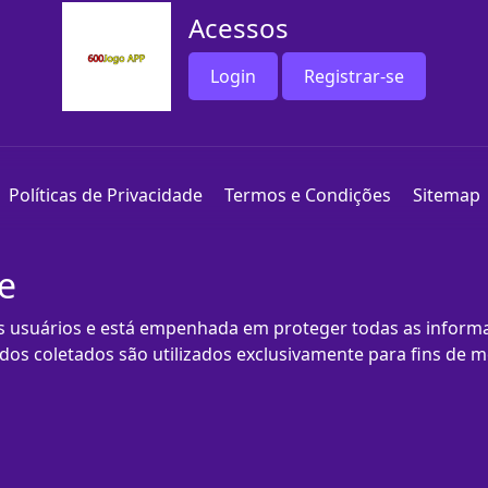
Acessos
Login
Registrar-se
Políticas de Privacidade
Termos e Condições
Sitemap
de
us usuários e está empenhada em proteger todas as inform
os coletados são utilizados exclusivamente para fins de m