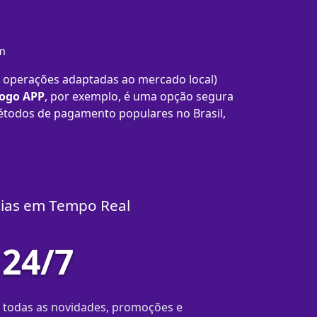
m
m operações adaptadas ao mercado local)
Jogo APP
, por exemplo, é uma opção segura
étodos de pagamento populares no Brasil,
cias em Tempo Real
24/7
e todas as novidades, promoções e