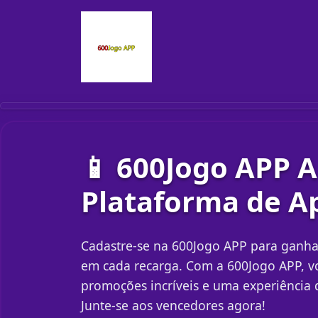
📱 600Jogo APP 
Plataforma de A
Cadastre-se na 600Jogo APP para ganha
em cada recarga. Com a 600Jogo APP, v
promoções incríveis e uma experiência d
Junte-se aos vencedores agora!