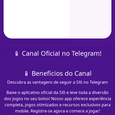
📱 Canal Oficial no Telegram!
📱 Benefícios do Canal
Descubra as vantagens de seguir a 5Xt no Telegram
Baixe o aplicativo oficial da 5Xt e leve toda a diversão
dos jogos no seu bolso! Nosso app oferece experiência
completa, jogos otimizados e recursos exclusivos para
mobile. Registre-se agora e comece a jogar!