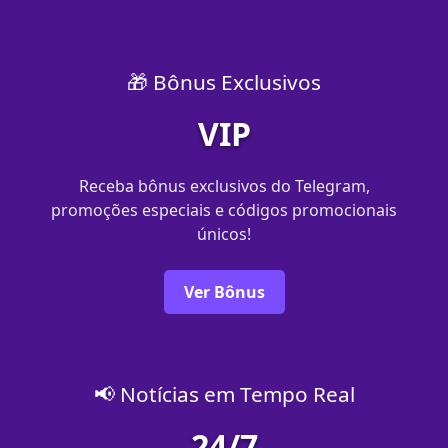
🎁 Bônus Exclusivos
VIP
Receba bônus exclusivos do Telegram,
promoções especiais e códigos promocionais
únicos!
Ver Bônus
📢 Notícias em Tempo Real
24/7