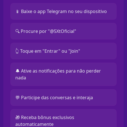
📱 Baixe o app Telegram no seu dispositivo
🔍 Procure por "@5XtOficial"
👆 Toque em "Entrar" ou "Join"
🔔 Ative as notificações para não perder
nada
💬 Participe das conversas e interaja
🎁 Receba bônus exclusivos
automaticamente