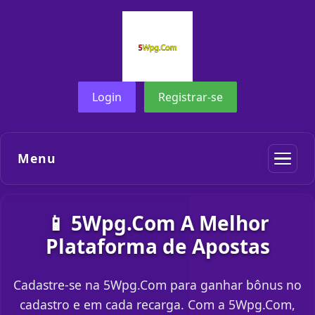
Login
Registrar-se
Menu
📱 5Wpg.Com A Melhor
Plataforma de Apostas
Cadastre-se na 5Wpg.Com para ganhar bônus no
cadastro e em cada recarga. Com a 5Wpg.Com,