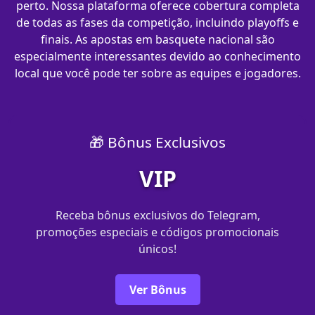
perto. Nossa plataforma oferece cobertura completa
de todas as fases da competição, incluindo playoffs e
finais. As apostas em basquete nacional são
especialmente interessantes devido ao conhecimento
local que você pode ter sobre as equipes e jogadores.
🎁 Bônus Exclusivos
VIP
Receba bônus exclusivos do Telegram,
promoções especiais e códigos promocionais
únicos!
Ver Bônus