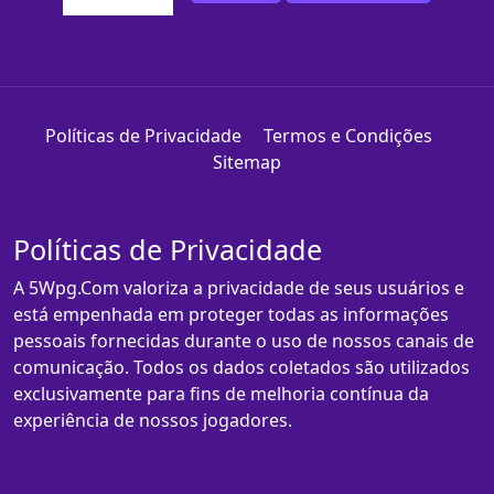
Políticas de Privacidade
Termos e Condições
Sitemap
Políticas de Privacidade
A 5Wpg.Com valoriza a privacidade de seus usuários e
está empenhada em proteger todas as informações
pessoais fornecidas durante o uso de nossos canais de
comunicação. Todos os dados coletados são utilizados
exclusivamente para fins de melhoria contínua da
experiência de nossos jogadores.