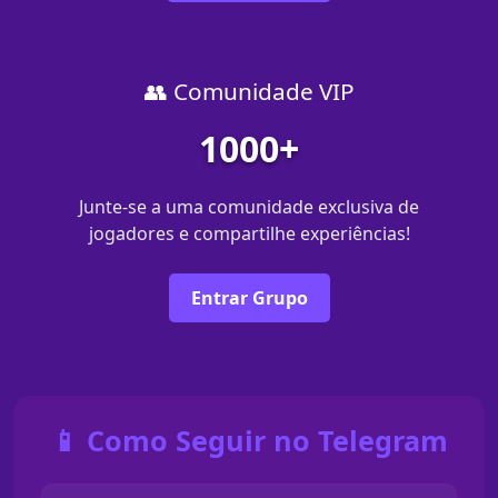
👥 Comunidade VIP
1000+
Junte-se a uma comunidade exclusiva de
jogadores e compartilhe experiências!
Entrar Grupo
📱 Como Seguir no Telegram