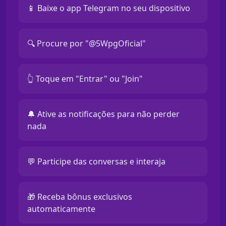
📱 Baixe o app Telegram no seu dispositivo
🔍 Procure por "@5WpgOficial"
👆 Toque em "Entrar" ou "Join"
🔔 Ative as notificações para não perder
nada
💬 Participe das conversas e interaja
🎁 Receba bônus exclusivos
automaticamente