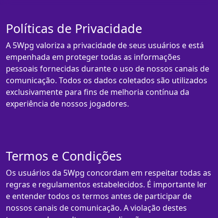
Políticas de Privacidade
A 5Wpg valoriza a privacidade de seus usuários e está
empenhada em proteger todas as informações
pessoais fornecidas durante o uso de nossos canais de
comunicação. Todos os dados coletados são utilizados
exclusivamente para fins de melhoria contínua da
experiência de nossos jogadores.
Termos e Condições
Os usuários da 5Wpg concordam em respeitar todas as
regras e regulamentos estabelecidos. É importante ler
e entender todos os termos antes de participar de
nossos canais de comunicação. A violação destes