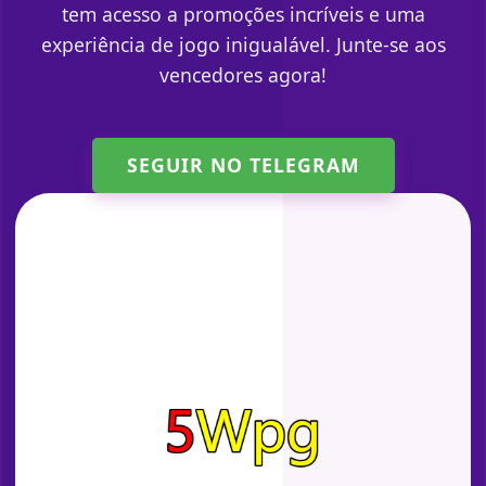
tem acesso a promoções incríveis e uma
experiência de jogo inigualável. Junte-se aos
vencedores agora!
SEGUIR NO TELEGRAM