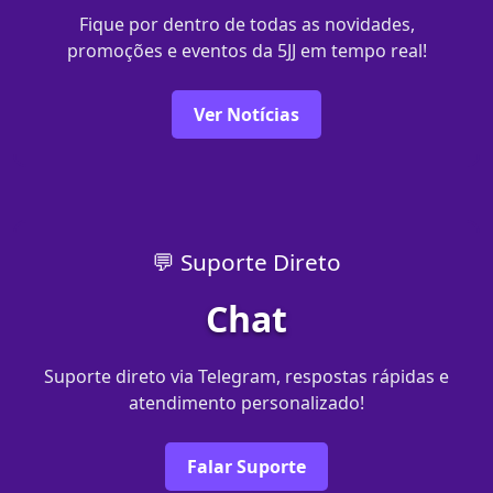
Fique por dentro de todas as novidades,
promoções e eventos da 5JJ em tempo real!
Ver Notícias
💬 Suporte Direto
Chat
Suporte direto via Telegram, respostas rápidas e
atendimento personalizado!
Falar Suporte