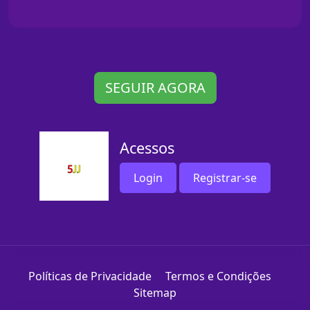
SEGUIR AGORA
Acessos
Login
Registrar-se
Políticas de Privacidade
Termos e Condições
Sitemap