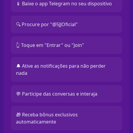
📱 Baixe o app Telegram no seu dispositivo
🔍 Procure por "@5JJOficial"
👆 Toque em "Entrar" ou "Join"
🔔 Ative as notificações para não perder
nada
💬 Participe das conversas e interaja
🎁 Receba bônus exclusivos
automaticamente