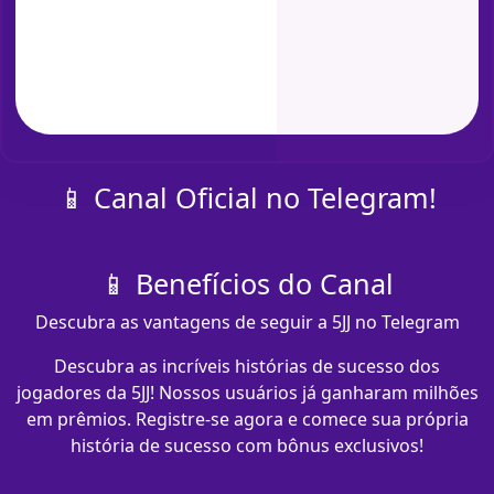
📱 Canal Oficial no Telegram!
📱 Benefícios do Canal
Descubra as vantagens de seguir a 5JJ no Telegram
Descubra as incríveis histórias de sucesso dos
jogadores da 5JJ! Nossos usuários já ganharam milhões
em prêmios. Registre-se agora e comece sua própria
história de sucesso com bônus exclusivos!