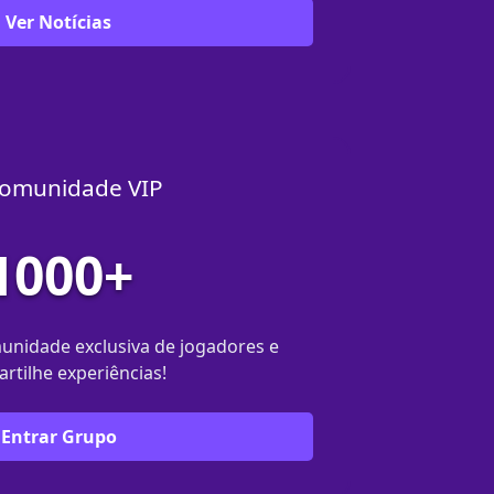
Ver Notícias
Comunidade VIP
1000+
unidade exclusiva de jogadores e
rtilhe experiências!
Entrar Grupo