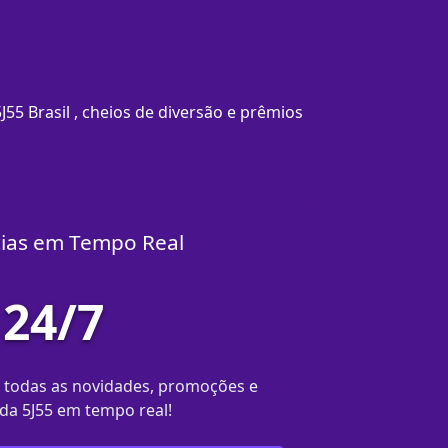
5 Brasil , cheios de diversão e prêmios
cias em Tempo Real
24/7
e todas as novidades, promoções e
da 5J55 em tempo real!