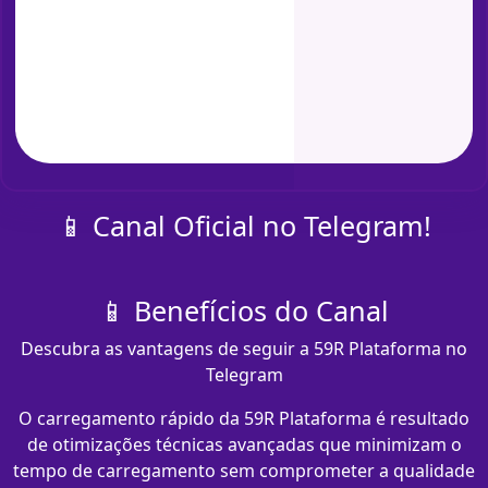
📱 Canal Oficial no Telegram!
📱 Benefícios do Canal
Descubra as vantagens de seguir a 59R Plataforma no
Telegram
O carregamento rápido da 59R Plataforma é resultado
de otimizações técnicas avançadas que minimizam o
tempo de carregamento sem comprometer a qualidade