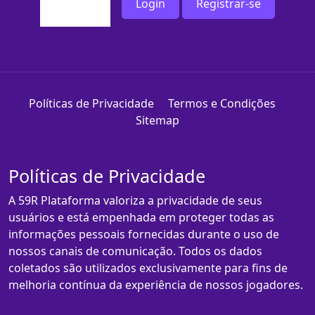
Login
Registrar-se
Políticas de Privacidade
Termos e Condições
Sitemap
Políticas de Privacidade
A 59R Plataforma valoriza a privacidade de seus
usuários e está empenhada em proteger todas as
informações pessoais fornecidas durante o uso de
nossos canais de comunicação. Todos os dados
coletados são utilizados exclusivamente para fins de
melhoria contínua da experiência de nossos jogadores.