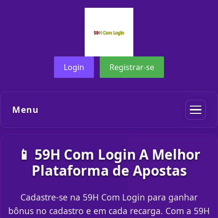
Login
Registrar-se
Menu
📱 59H Com Login A Melhor
Plataforma de Apostas
Cadastre-se na 59H Com Login para ganhar
bônus no cadastro e em cada recarga. Com a 59H