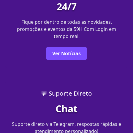
24/7
Fique por dentro de todas as novidades,
promoções e eventos da 59H Com Login em
tempo real!
Ver Notícias
💬 Suporte Direto
Chat
Suporte direto via Telegram, respostas rápidas e
atendimento personalizado!