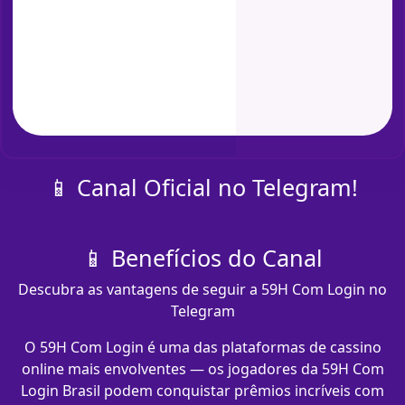
📱 Canal Oficial no Telegram!
📱 Benefícios do Canal
Descubra as vantagens de seguir a 59H Com Login no
Telegram
O 59H Com Login é uma das plataformas de cassino
online mais envolventes — os jogadores da 59H Com
Login Brasil podem conquistar prêmios incríveis com