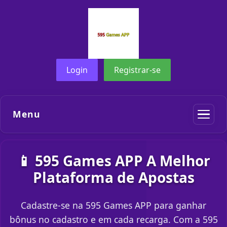
Login
Registrar-se
Menu
📱 595 Games APP A Melhor
Plataforma de Apostas
Cadastre-se na 595 Games APP para ganhar
bônus no cadastro e em cada recarga. Com a 595