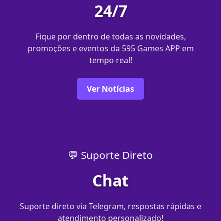
24/7
Fique por dentro de todas as novidades,
promoções e eventos da 595 Games APP em
tempo real!
Ver Notícias
💬 Suporte Direto
Chat
Suporte direto via Telegram, respostas rápidas e
atendimento personalizado!