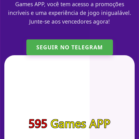
Games APP, você tem acesso a promoções
incríveis e uma experiência de jogo inigualável.
Junte-se aos vencedores agora!
SEGUIR NO TELEGRAM