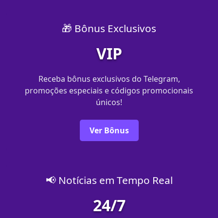
🎁 Bônus Exclusivos
VIP
Receba bônus exclusivos do Telegram,
promoções especiais e códigos promocionais
únicos!
Ver Bônus
📢 Notícias em Tempo Real
24/7