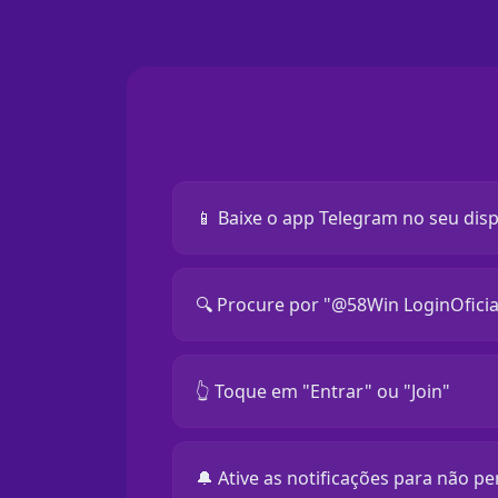
📱 Baixe o app Telegram no seu disp
🔍 Procure por "@58Win LoginOficia
👆 Toque em "Entrar" ou "Join"
🔔 Ative as notificações para não p