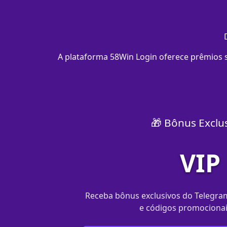
A plataforma 58Win Login oferece prêmios s
🎁 Bônus Exclu
VIP
Receba bônus exclusivos do Telegra
e códigos promocionai