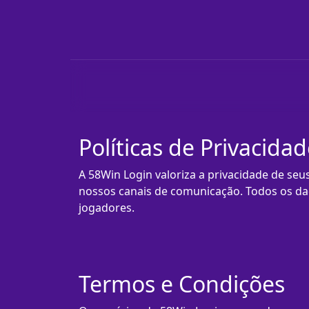
Políticas de Privacida
A 58Win Login valoriza a privacidade de se
nossos canais de comunicação. Todos os dad
jogadores.
Termos e Condições