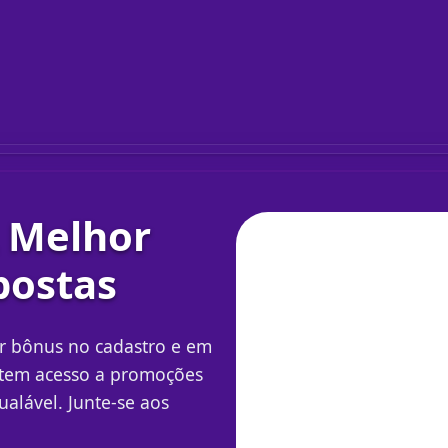
A Melhor
postas
r bônus no cadastro e em
 tem acesso a promoções
ualável. Junte-se aos