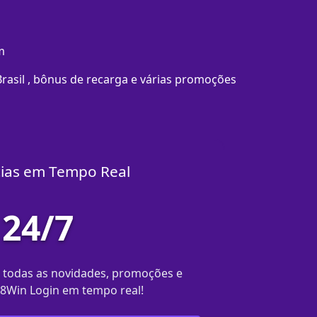
m
rasil , bônus de recarga e várias promoções
cias em Tempo Real
24/7
e todas as novidades, promoções e
58Win Login em tempo real!