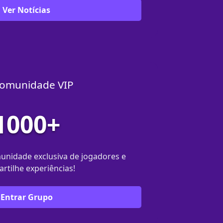
Ver Notícias
Comunidade VIP
1000+
unidade exclusiva de jogadores e
rtilhe experiências!
Entrar Grupo