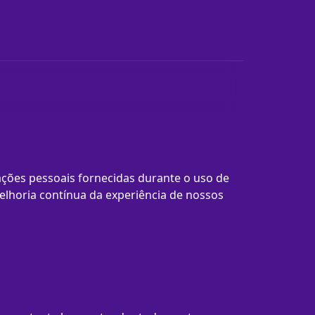
ações pessoais fornecidas durante o uso de
elhoria contínua da experiência de nossos