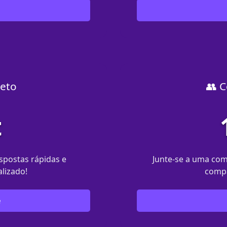
reto
👥 
t
espostas rápidas e
Junte-se a uma com
lizado!
compa
e