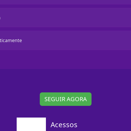
a
aticamente
SEGUIR AGORA
Acessos