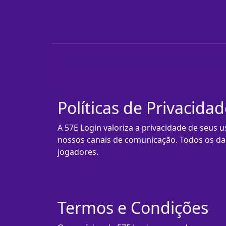
Políticas de Privacida
A 57E Login valoriza a privacidade de seus
nossos canais de comunicação. Todos os dad
jogadores.
Termos e Condições