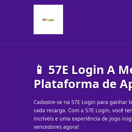
📱 57E Login A M
Plataforma de A
Cadastre-se na 57E Login para ganhar 
cada recarga. Com a 57E Login, você t
incríveis e uma experiência de jogo inig
vencedores agora!