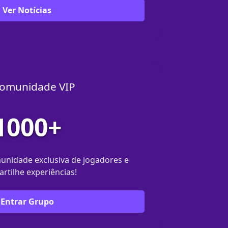
Ver Notícias
Comunidade VIP
1000+
unidade exclusiva de jogadores e
rtilhe experiências!
Entrar Grupo