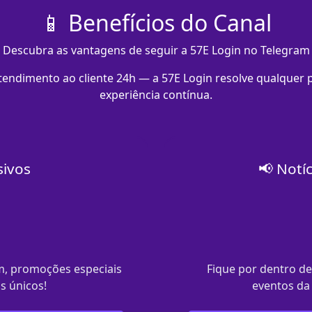
📱 Benefícios do Canal
Descubra as vantagens de seguir a 57E Login no Telegram
atendimento ao cliente 24h — a 57E Login resolve qualquer
experiência contínua.
sivos
📢 Notí
m, promoções especiais
Fique por dentro d
s únicos!
eventos da