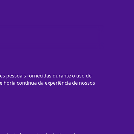
es pessoais fornecidas durante o uso de
elhoria contínua da experiência de nossos