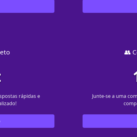
reto
👥 
t
espostas rápidas e
Junte-se a uma com
lizado!
compa
e