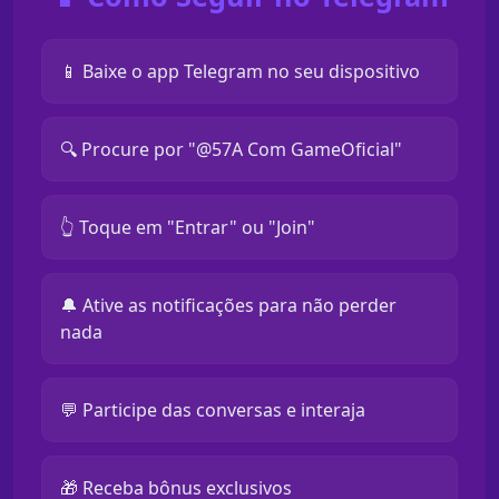
📱 Baixe o app Telegram no seu dispositivo
🔍 Procure por "@57A Com GameOficial"
👆 Toque em "Entrar" ou "Join"
🔔 Ative as notificações para não perder
nada
💬 Participe das conversas e interaja
🎁 Receba bônus exclusivos