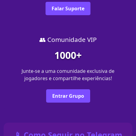
Falar Suporte
👥 Comunidade VIP
1000+
Junte-se a uma comunidade exclusiva de
jogadores e compartilhe experiências!
Entrar Grupo
📱 Como Seguir no Telegram