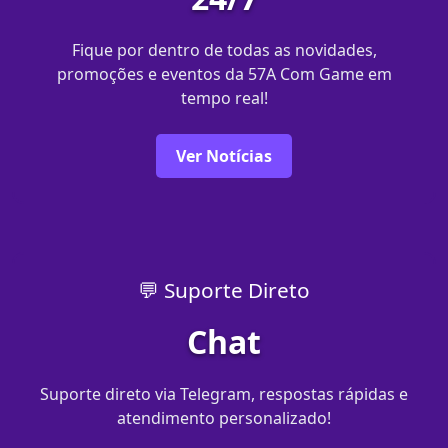
Fique por dentro de todas as novidades,
promoções e eventos da 57A Com Game em
tempo real!
Ver Notícias
💬 Suporte Direto
Chat
Suporte direto via Telegram, respostas rápidas e
atendimento personalizado!