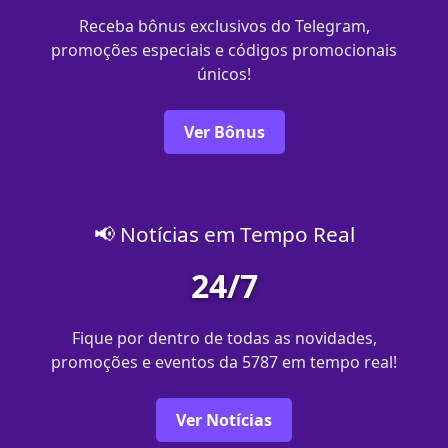
Receba bônus exclusivos do Telegram,
promoções especiais e códigos promocionais
únicos!
Ver Bônus
📢 Notícias em Tempo Real
24/7
Fique por dentro de todas as novidades,
promoções e eventos da 5787 em tempo real!
Ver Notícias