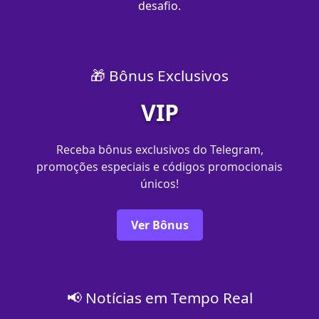
desafio.
🎁 Bônus Exclusivos
VIP
Receba bônus exclusivos do Telegram,
promoções especiais e códigos promocionais
únicos!
Ver Bônus
📢 Notícias em Tempo Real