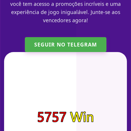
você tem acesso a promoções incríveis e uma
experiência de jogo inigualável. Junte-se aos
vencedores agora!
SEGUIR NO TELEGRAM