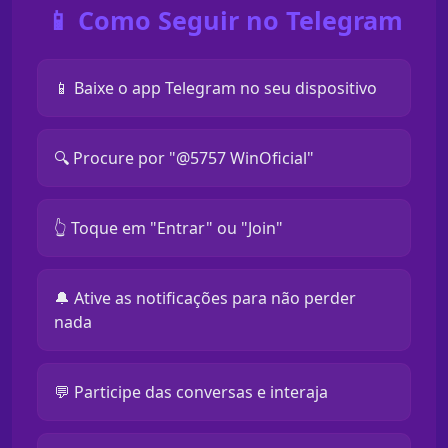
📱 Como Seguir no Telegram
📱 Baixe o app Telegram no seu dispositivo
🔍 Procure por "@5757 WinOficial"
👆 Toque em "Entrar" ou "Join"
🔔 Ative as notificações para não perder
nada
💬 Participe das conversas e interaja