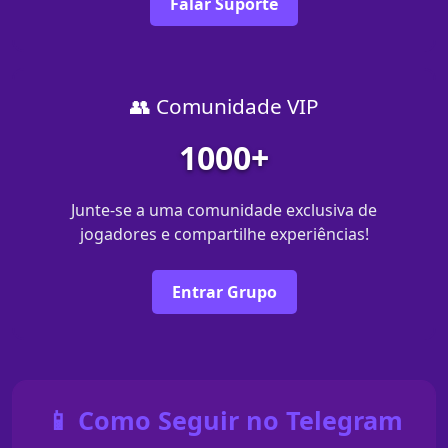
Falar Suporte
👥 Comunidade VIP
1000+
Junte-se a uma comunidade exclusiva de
jogadores e compartilhe experiências!
Entrar Grupo
📱 Como Seguir no Telegram