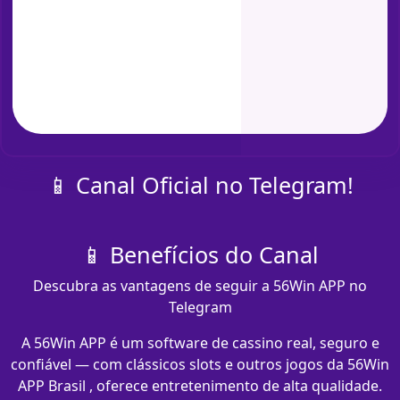
📱 Canal Oficial no Telegram!
📱 Benefícios do Canal
Descubra as vantagens de seguir a 56Win APP no
Telegram
A 56Win APP é um software de cassino real, seguro e
confiável — com clássicos slots e outros jogos da 56Win
APP Brasil , oferece entretenimento de alta qualidade.