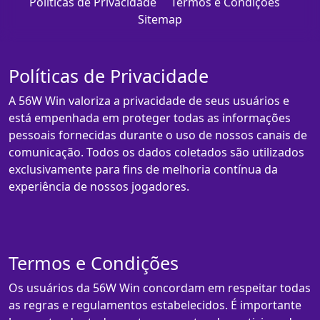
Políticas de Privacidade
Termos e Condições
Sitemap
Políticas de Privacidade
A 56W Win valoriza a privacidade de seus usuários e
está empenhada em proteger todas as informações
pessoais fornecidas durante o uso de nossos canais de
comunicação. Todos os dados coletados são utilizados
exclusivamente para fins de melhoria contínua da
experiência de nossos jogadores.
Termos e Condições
Os usuários da 56W Win concordam em respeitar todas
as regras e regulamentos estabelecidos. É importante