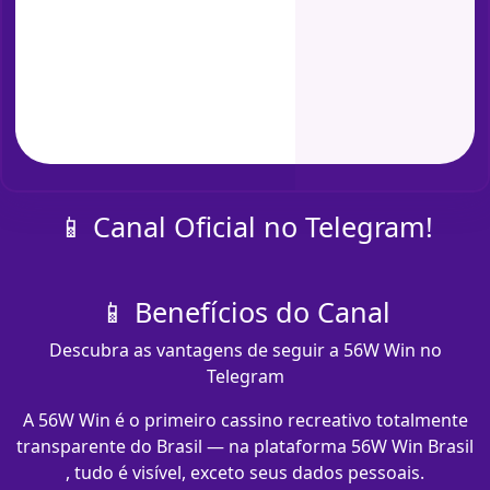
📱 Canal Oficial no Telegram!
📱 Benefícios do Canal
Descubra as vantagens de seguir a 56W Win no
Telegram
A 56W Win é o primeiro cassino recreativo totalmente
transparente do Brasil — na plataforma 56W Win Brasil
, tudo é visível, exceto seus dados pessoais.