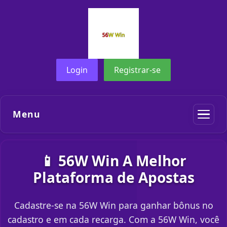
Login
Registrar-se
Menu
📱 56W Win A Melhor
Plataforma de Apostas
Cadastre-se na 56W Win para ganhar bônus no
cadastro e em cada recarga. Com a 56W Win, você