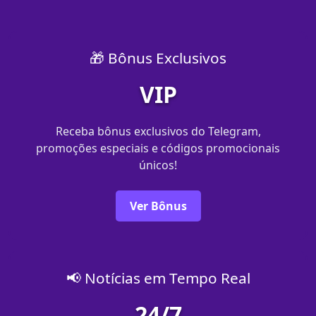
🎁 Bônus Exclusivos
VIP
Receba bônus exclusivos do Telegram,
promoções especiais e códigos promocionais
únicos!
Ver Bônus
📢 Notícias em Tempo Real
24/7