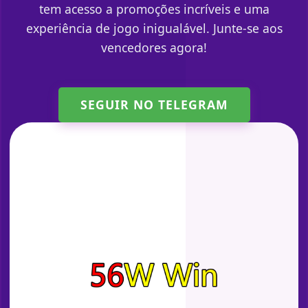
tem acesso a promoções incríveis e uma
experiência de jogo inigualável. Junte-se aos
vencedores agora!
SEGUIR NO TELEGRAM