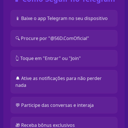
📱 Baixe o app Telegram no seu dispositivo
🔍 Procure por "@56D.ComOficial"
👆 Toque em "Entrar" ou "Join"
🔔 Ative as notificações para não perder
nada
💬 Participe das conversas e interaja
🎁 Receba bônus exclusivos