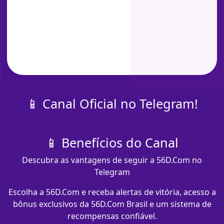
📱 Canal Oficial no Telegram!
📱 Benefícios do Canal
Descubra as vantagens de seguir a 56D.Com no
Telegram
Escolha a 56D.Com e receba alertas de vitória, acesso a
bônus exclusivos da 56D.Com Brasil e um sistema de
recompensas confiável.