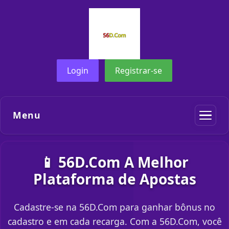
Login
Registrar-se
Menu
📱 56D.Com A Melhor
Plataforma de Apostas
Cadastre-se na 56D.Com para ganhar bônus no
cadastro e em cada recarga. Com a 56D.Com, você