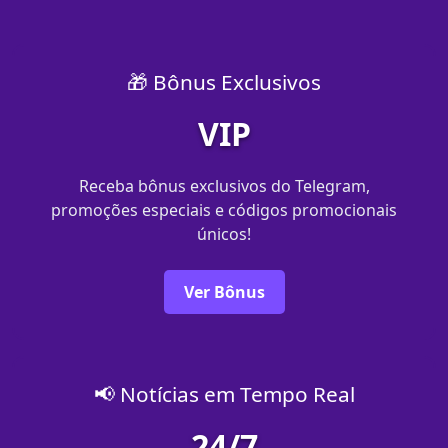
🎁 Bônus Exclusivos
VIP
Receba bônus exclusivos do Telegram,
promoções especiais e códigos promocionais
únicos!
Ver Bônus
📢 Notícias em Tempo Real
24/7