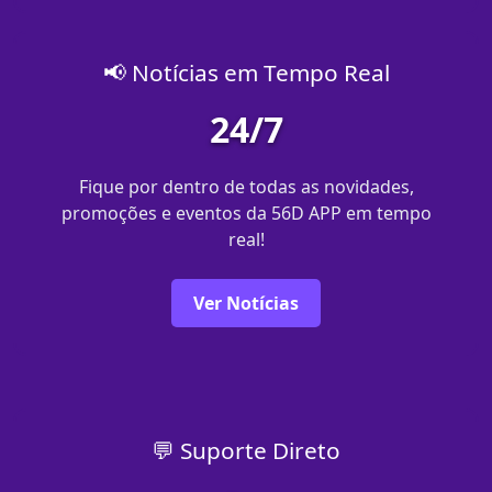
📢 Notícias em Tempo Real
24/7
Fique por dentro de todas as novidades,
promoções e eventos da 56D APP em tempo
real!
Ver Notícias
💬 Suporte Direto