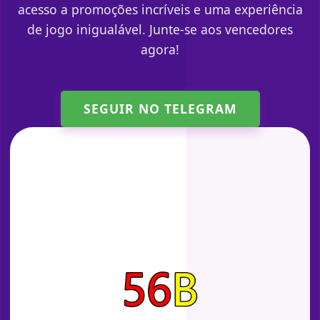
acesso a promoções incríveis e uma experiência
de jogo inigualável. Junte-se aos vencedores
agora!
SEGUIR NO TELEGRAM