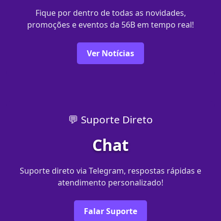
Fique por dentro de todas as novidades,
promoções e eventos da 56B em tempo real!
Ver Notícias
💬 Suporte Direto
Chat
Suporte direto via Telegram, respostas rápidas e
atendimento personalizado!
Falar Suporte