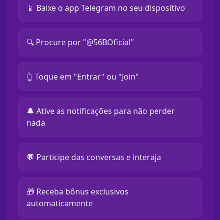
📱 Baixe o app Telegram no seu dispositivo
🔍 Procure por "@56BOficial"
👆 Toque em "Entrar" ou "Join"
🔔 Ative as notificações para não perder
nada
💬 Participe das conversas e interaja
🎁 Receba bônus exclusivos
automaticamente