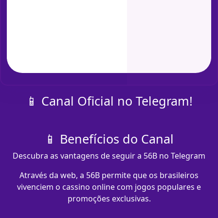
📱 Canal Oficial no Telegram!
📱 Benefícios do Canal
Descubra as vantagens de seguir a 56B no Telegram
Através da web, a 56B permite que os brasileiros
vivenciem o cassino online com jogos populares e
promoções exclusivas.