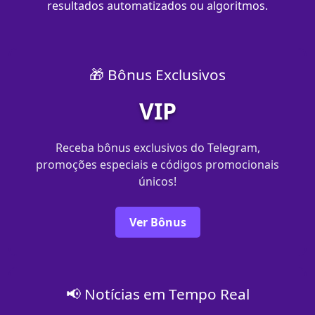
resultados automatizados ou algoritmos.
🎁 Bônus Exclusivos
VIP
Receba bônus exclusivos do Telegram,
promoções especiais e códigos promocionais
únicos!
Ver Bônus
📢 Notícias em Tempo Real