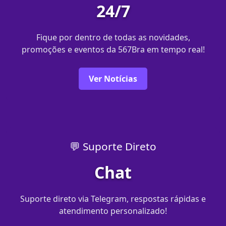
24/7
Fique por dentro de todas as novidades,
promoções e eventos da 567Bra em tempo real!
Ver Notícias
💬 Suporte Direto
Chat
Suporte direto via Telegram, respostas rápidas e
atendimento personalizado!