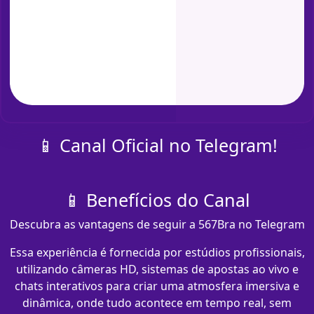
📱 Canal Oficial no Telegram!
📱 Benefícios do Canal
Descubra as vantagens de seguir a 567Bra no Telegram
Essa experiência é fornecida por estúdios profissionais,
utilizando câmeras HD, sistemas de apostas ao vivo e
chats interativos para criar uma atmosfera imersiva e
dinâmica, onde tudo acontece em tempo real, sem