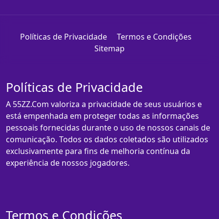
Políticas de Privacidade
Termos e Condições
Sitemap
Políticas de Privacidade
A 55ZZ.Com valoriza a privacidade de seus usuários e
está empenhada em proteger todas as informações
pessoais fornecidas durante o uso de nossos canais de
comunicação. Todos os dados coletados são utilizados
exclusivamente para fins de melhoria contínua da
experiência de nossos jogadores.
Termos e Condições