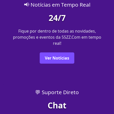
📢 Notícias em Tempo Real
24/7
Fique por dentro de todas as novidades,
promoções e eventos da 55ZZ.Com em tempo
real!
Ver Notícias
💬 Suporte Direto
Chat