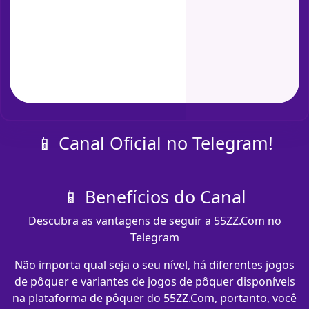
📱 Canal Oficial no Telegram!
📱 Benefícios do Canal
Descubra as vantagens de seguir a 55ZZ.Com no
Telegram
Não importa qual seja o seu nível, há diferentes jogos
de pôquer e variantes de jogos de pôquer disponíveis
na plataforma de pôquer do 55ZZ.Com, portanto, você