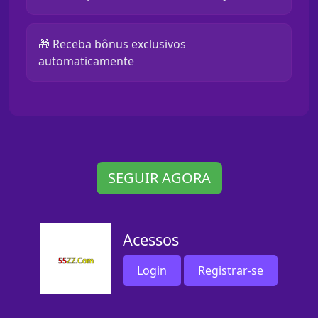
🎁 Receba bônus exclusivos
automaticamente
SEGUIR AGORA
Acessos
Login
Registrar-se