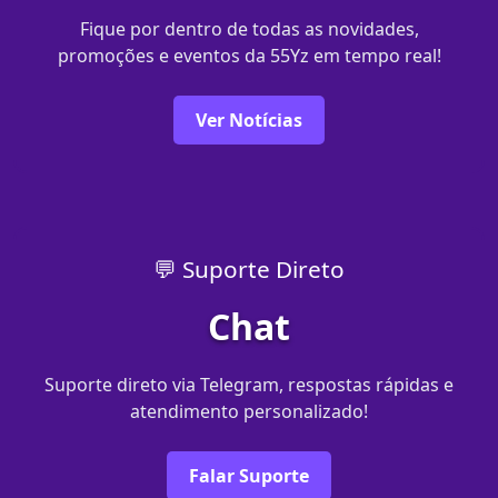
Fique por dentro de todas as novidades,
promoções e eventos da 55Yz em tempo real!
Ver Notícias
💬 Suporte Direto
Chat
Suporte direto via Telegram, respostas rápidas e
atendimento personalizado!
Falar Suporte