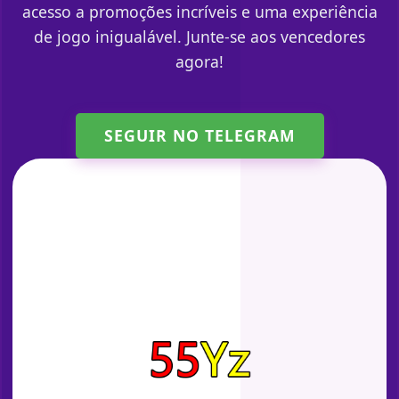
acesso a promoções incríveis e uma experiência
de jogo inigualável. Junte-se aos vencedores
agora!
SEGUIR NO TELEGRAM