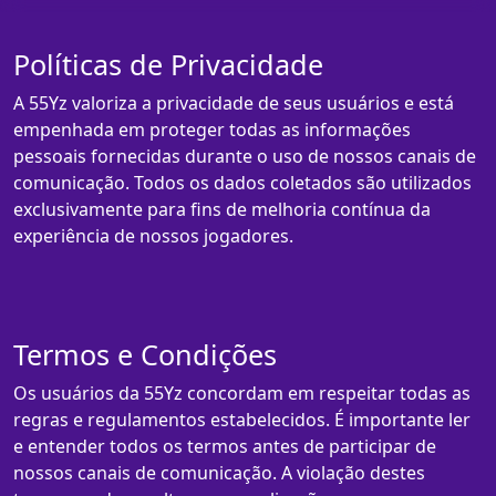
Políticas de Privacidade
A 55Yz valoriza a privacidade de seus usuários e está
empenhada em proteger todas as informações
pessoais fornecidas durante o uso de nossos canais de
comunicação. Todos os dados coletados são utilizados
exclusivamente para fins de melhoria contínua da
experiência de nossos jogadores.
Termos e Condições
Os usuários da 55Yz concordam em respeitar todas as
regras e regulamentos estabelecidos. É importante ler
e entender todos os termos antes de participar de
nossos canais de comunicação. A violação destes