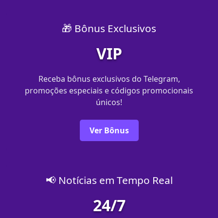
🎁 Bônus Exclusivos
VIP
Receba bônus exclusivos do Telegram,
promoções especiais e códigos promocionais
únicos!
Ver Bônus
📢 Notícias em Tempo Real
24/7