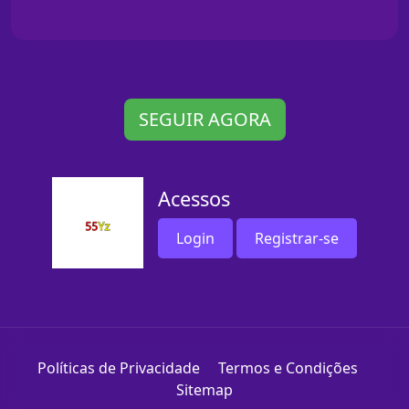
SEGUIR AGORA
Acessos
Login
Registrar-se
Políticas de Privacidade
Termos e Condições
Sitemap