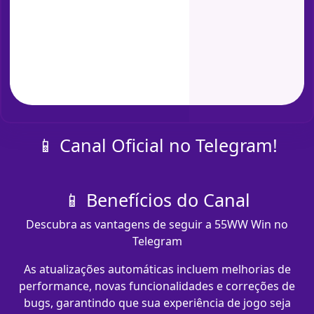
📱 Canal Oficial no Telegram!
📱 Benefícios do Canal
Descubra as vantagens de seguir a 55WW Win no
Telegram
As atualizações automáticas incluem melhorias de
performance, novas funcionalidades e correções de
bugs, garantindo que sua experiência de jogo seja