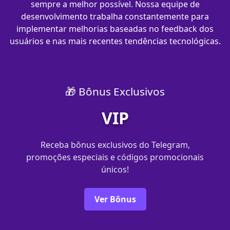
sempre a melhor possível. Nossa equipe de
desenvolvimento trabalha constantemente para
implementar melhorias baseadas no feedback dos
usuários e nas mais recentes tendências tecnológicas.
🎁 Bônus Exclusivos
VIP
Receba bônus exclusivos do Telegram,
promoções especiais e códigos promocionais
únicos!
Ver Bônus