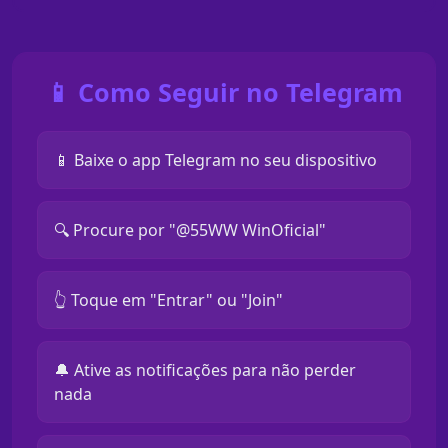
📱 Como Seguir no Telegram
📱 Baixe o app Telegram no seu dispositivo
🔍 Procure por "@55WW WinOficial"
👆 Toque em "Entrar" ou "Join"
🔔 Ative as notificações para não perder
nada