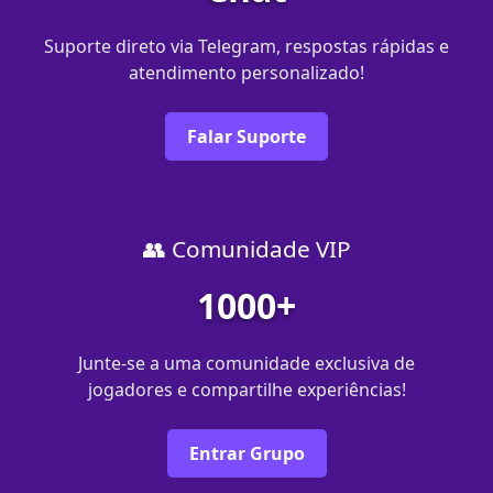
Suporte direto via Telegram, respostas rápidas e
atendimento personalizado!
Falar Suporte
👥 Comunidade VIP
1000+
Junte-se a uma comunidade exclusiva de
jogadores e compartilhe experiências!
Entrar Grupo