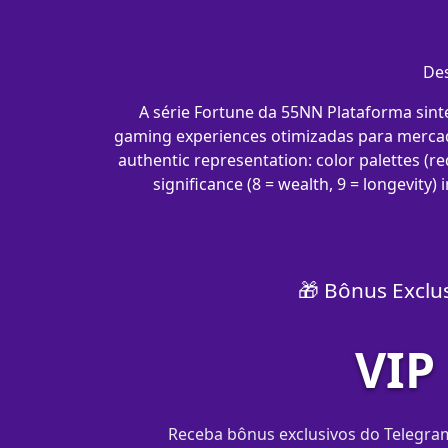
Des
A série Fortune da 55NN Plataforma sint
gaming experiences otimizadas para mercado
authentic representation: color palettes (re
significance (8 = wealth, 9 = longevit
🎁 Bônus Exclu
VIP
Receba bônus exclusivos do Telegra