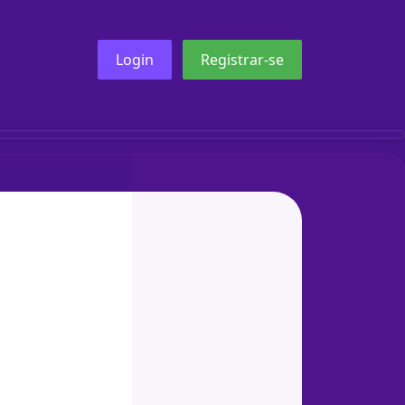
Login
Registrar-se