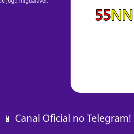
e jogo inigualável.
📱 Canal Oficial no Telegram!