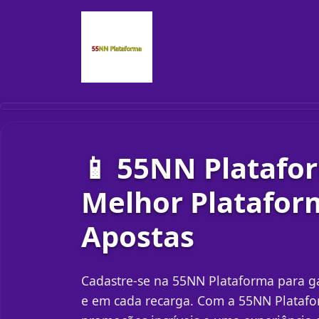
📱 55NN Platafo
Melhor Platafor
Apostas
Cadastre-se na 55NN Plataforma para g
e em cada recarga. Com a 55NN Platafo