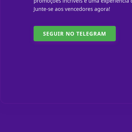
promoções incríveis e uma experiência d
Junte-se aos vencedores agora!
SEGUIR NO TELEGRAM