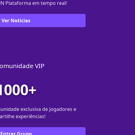
N Plataforma em tempo real!
Ver Notícias
Comunidade VIP
1000+
unidade exclusiva de jogadores e
rtilhe experiências!
Entrar Grupo