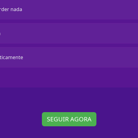
erder nada
a
aticamente
SEGUIR AGORA