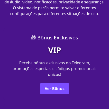
de áudio, vídeo, notificações, privacidade e segurança.
O sistema de perfis permite salvar diferentes
configurações para diferentes situações de uso.
🎁 Bônus Exclusivos
VIP
Receba bônus exclusivos do Telegram,
promoções especiais e códigos promocionais
únicos!
Ver Bônus