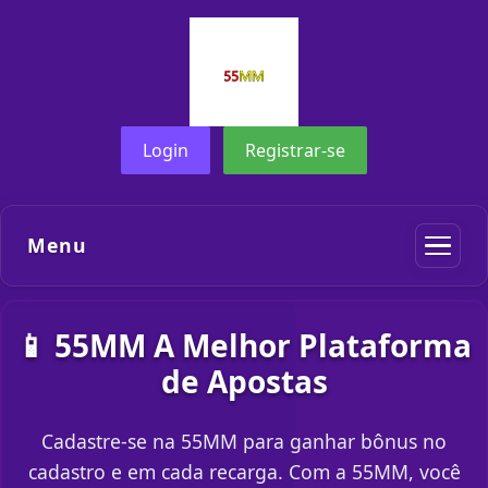
Login
Registrar-se
Menu
📱 55MM A Melhor Plataforma
de Apostas
Cadastre-se na 55MM para ganhar bônus no
cadastro e em cada recarga. Com a 55MM, você