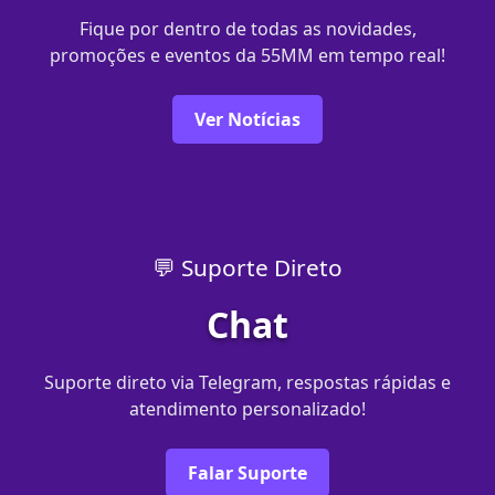
Fique por dentro de todas as novidades,
promoções e eventos da 55MM em tempo real!
Ver Notícias
💬 Suporte Direto
Chat
Suporte direto via Telegram, respostas rápidas e
atendimento personalizado!
Falar Suporte