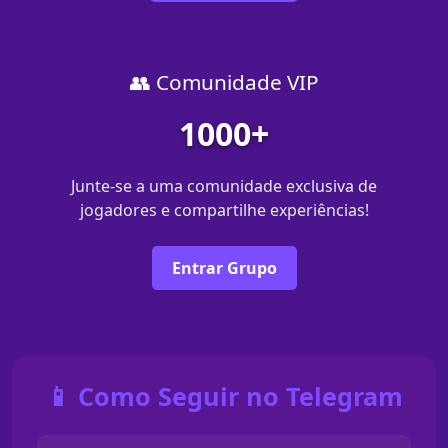
👥 Comunidade VIP
1000+
Junte-se a uma comunidade exclusiva de
jogadores e compartilhe experiências!
Entrar Grupo
📱 Como Seguir no Telegram