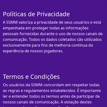
Políticas de Privacidade
A 55MM valoriza a privacidade de seus usuários e está
empenhada em proteger todas as informações
pessoais fornecidas durante o uso de nossos canais de
comunicação. Todos os dados coletados são utilizados
exclusivamente para fins de melhoria contínua da
experiência de nossos jogadores.
Termos e Condições
Os usuários da 55MM concordam em respeitar todas
as regras e regulamentos estabelecidos. É importante
ler e entender todos os termos antes de participar de
nossos canais de comunicação. A violação destes