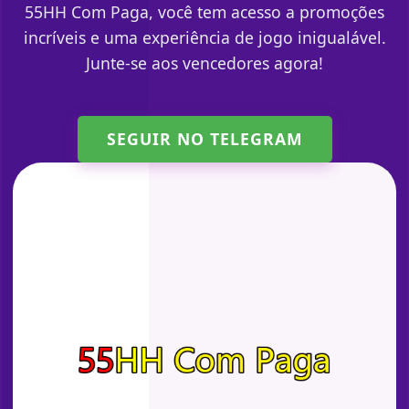
55HH Com Paga, você tem acesso a promoções
incríveis e uma experiência de jogo inigualável.
Junte-se aos vencedores agora!
SEGUIR NO TELEGRAM