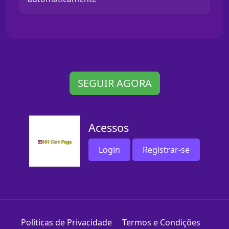
SEGUIR AGORA
Acessos
Login
Registrar-se
Políticas de Privacidade
Termos e Condições