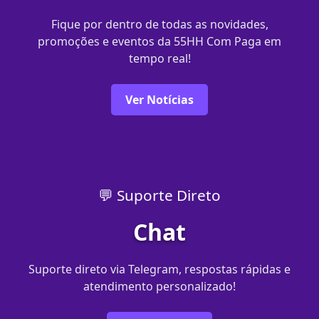
Fique por dentro de todas as novidades,
promoções e eventos da 55HH Com Paga em
tempo real!
Ver Notícias
💬 Suporte Direto
Chat
Suporte direto via Telegram, respostas rápidas e
atendimento personalizado!