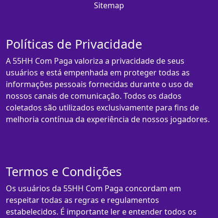
Sitemap
Políticas de Privacidade
A 55HH Com Paga valoriza a privacidade de seus
usuários e está empenhada em proteger todas as
informações pessoais fornecidas durante o uso de
nossos canais de comunicação. Todos os dados
coletados são utilizados exclusivamente para fins de
melhoria contínua da experiência de nossos jogadores.
Termos e Condições
Os usuários da 55HH Com Paga concordam em
respeitar todas as regras e regulamentos
estabelecidos. É importante ler e entender todos os