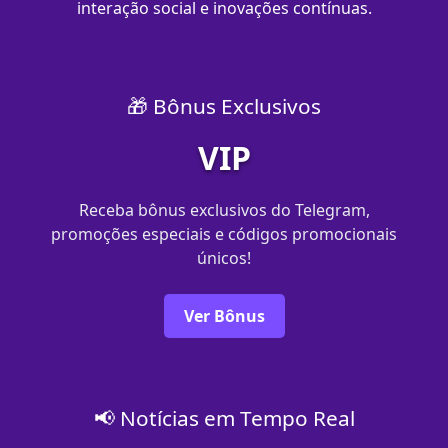
interação social e inovações contínuas.
🎁 Bônus Exclusivos
VIP
Receba bônus exclusivos do Telegram,
promoções especiais e códigos promocionais
únicos!
Ver Bônus
📢 Notícias em Tempo Real