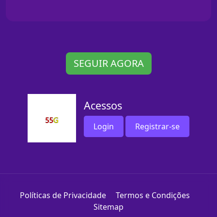
SEGUIR AGORA
Acessos
Login
Registrar-se
Políticas de Privacidade
Termos e Condições
Sitemap