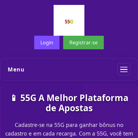
Login
Registrar-se
Menu
📱 55G A Melhor Plataforma
de Apostas
Cadastre-se na 55G para ganhar bônus no
cadastro e em cada recarga. Com a 55G, você tem