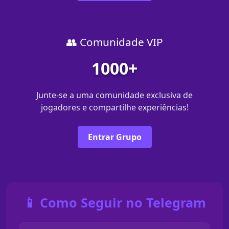
👥 Comunidade VIP
1000+
Junte-se a uma comunidade exclusiva de
jogadores e compartilhe experiências!
Entrar Grupo
📱 Como Seguir no Telegram