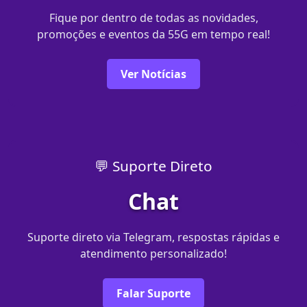
Fique por dentro de todas as novidades,
promoções e eventos da 55G em tempo real!
Ver Notícias
💬 Suporte Direto
Chat
Suporte direto via Telegram, respostas rápidas e
atendimento personalizado!
Falar Suporte