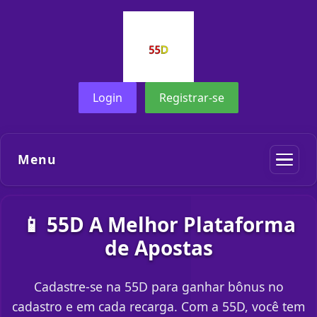
Login
Registrar-se
Menu
📱 55D A Melhor Plataforma
de Apostas
Cadastre-se na 55D para ganhar bônus no
cadastro e em cada recarga. Com a 55D, você tem