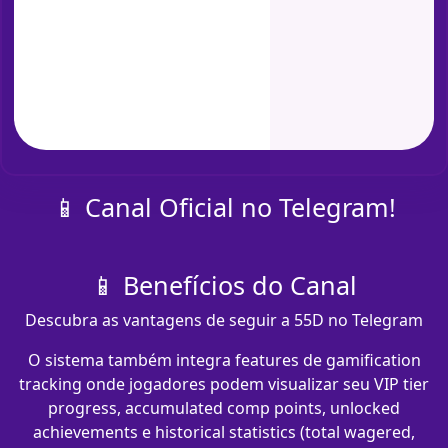
📱 Canal Oficial no Telegram!
📱 Benefícios do Canal
Descubra as vantagens de seguir a 55D no Telegram
O sistema também integra features de gamification
tracking onde jogadores podem visualizar seu VIP tier
progress, accumulated comp points, unlocked
achievements e historical statistics (total wagered,