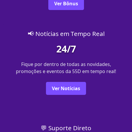
Ver Bônus
📢 Notícias em Tempo Real
24/7
Fique por dentro de todas as novidades,
promoções e eventos da 55D em tempo real!
Ver Notícias
💬 Suporte Direto