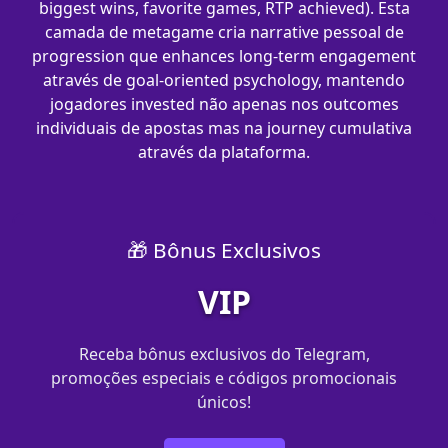
biggest wins, favorite games, RTP achieved). Esta
camada de metagame cria narrative pessoal de
progression que enhances long-term engagement
através de goal-oriented psychology, mantendo
jogadores invested não apenas nos outcomes
individuais de apostas mas na journey cumulativa
através da plataforma.
🎁 Bônus Exclusivos
VIP
Receba bônus exclusivos do Telegram,
promoções especiais e códigos promocionais
únicos!