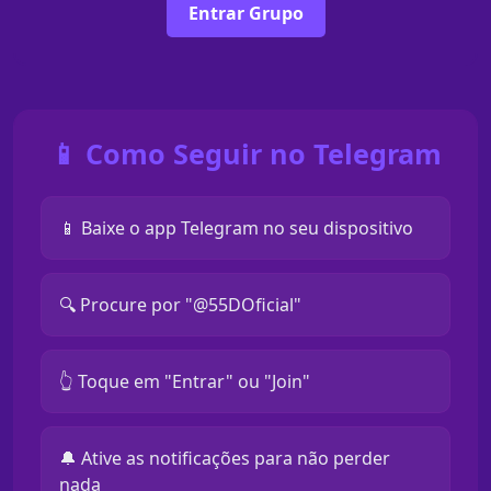
Entrar Grupo
📱 Como Seguir no Telegram
📱 Baixe o app Telegram no seu dispositivo
🔍 Procure por "@55DOficial"
👆 Toque em "Entrar" ou "Join"
🔔 Ative as notificações para não perder
nada