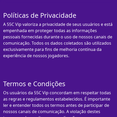
Políticas de Privacidade
A 55C Vip valoriza a privacidade de seus usuários e está
empenhada em proteger todas as informações
pessoais fornecidas durante o uso de nossos canais de
comunicação. Todos os dados coletados são utilizados
exclusivamente para fins de melhoria contínua da
experiência de nossos jogadores.
Termos e Condições
Os usuários da 55C Vip concordam em respeitar todas
as regras e regulamentos estabelecidos. É importante
ler e entender todos os termos antes de participar de
nossos canais de comunicação. A violação destes