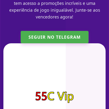
tem acesso a promoções incríveis e uma
experiência de jogo inigualável. Junte-se aos
vencedores agora!
SEGUIR NO TELEGRAM