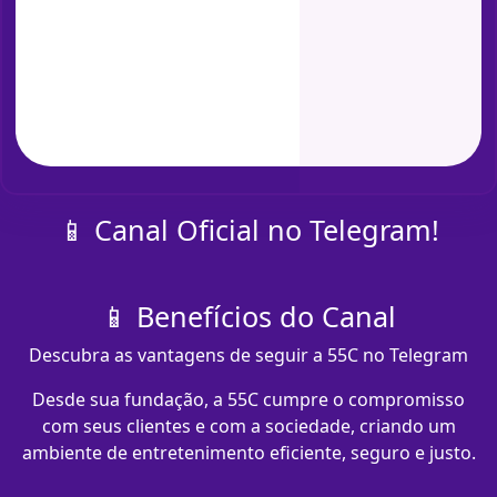
📱 Canal Oficial no Telegram!
📱 Benefícios do Canal
Descubra as vantagens de seguir a 55C no Telegram
Desde sua fundação, a 55C cumpre o compromisso
com seus clientes e com a sociedade, criando um
ambiente de entretenimento eficiente, seguro e justo.