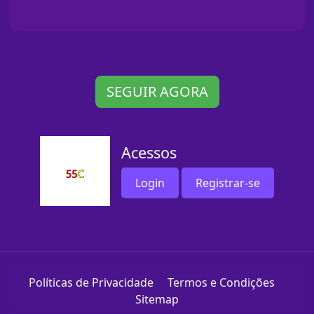
SEGUIR AGORA
Acessos
Login
Registrar-se
Políticas de Privacidade
Termos e Condições
Sitemap