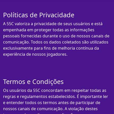
Políticas de Privacidade
A 55C valoriza a privacidade de seus usuários e está
empenhada em proteger todas as informações
pessoais fornecidas durante o uso de nossos canais de
comunicação. Todos os dados coletados são utilizados
exclusivamente para fins de melhoria contínua da
experiência de nossos jogadores.
Termos e Condições
Os usuários da 55C concordam em respeitar todas as
regras e regulamentos estabelecidos. É importante ler
e entender todos os termos antes de participar de
nossos canais de comunicação. A violação destes