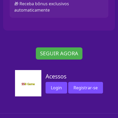
🎁 Receba bônus exclusivos
automaticamente
SEGUIR AGORA
Acessos
Login
Registrar-se