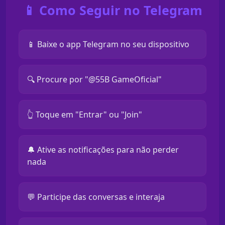
📱 Como Seguir no Telegram
📱 Baixe o app Telegram no seu dispositivo
🔍 Procure por "@55B GameOficial"
👆 Toque em "Entrar" ou "Join"
🔔 Ative as notificações para não perder
nada
💬 Participe das conversas e interaja