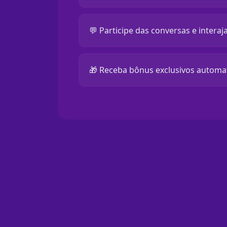
💬 Participe das conversas e interaj
🎁 Receba bônus exclusivos autom