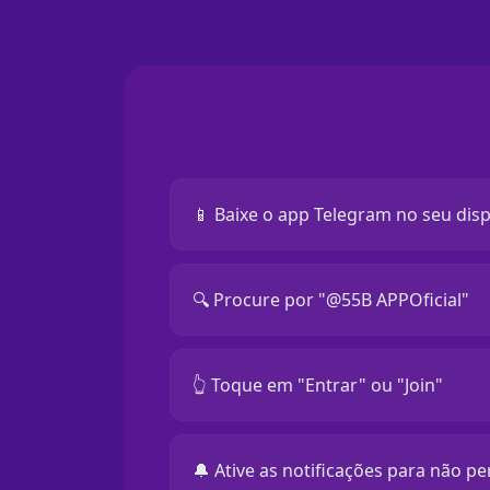
📱 Baixe o app Telegram no seu disp
🔍 Procure por "@55B APPOficial"
👆 Toque em "Entrar" ou "Join"
🔔 Ative as notificações para não p