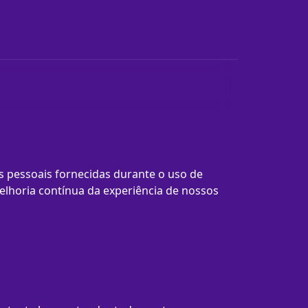
s pessoais fornecidas durante o uso de
elhoria contínua da experiência de nossos