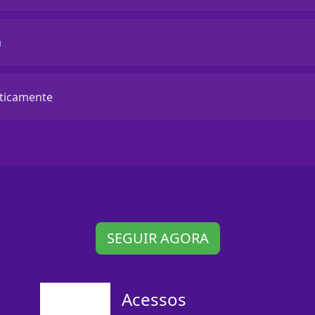
a
aticamente
SEGUIR AGORA
Acessos