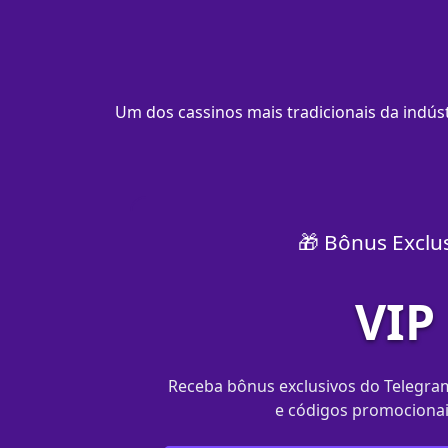
Um dos cassinos mais tradicionais da indúst
🎁 Bônus Exclu
VIP
Receba bônus exclusivos do Telegra
e códigos promocionai