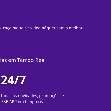
vo, caça-níqueis e vídeo pôquer com a melhor
cias em Tempo Real
24/7
e todas as novidades, promoções e
a 55B APP em tempo real!