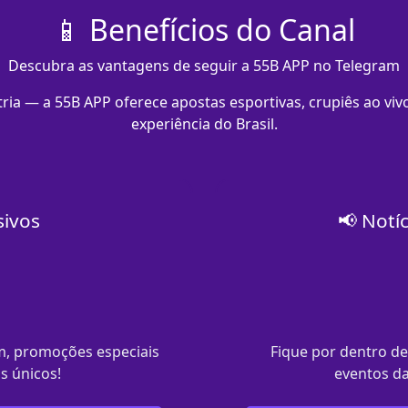
📱 Benefícios do Canal
Descubra as vantagens de seguir a 55B APP no Telegram
ria — a 55B APP oferece apostas esportivas, crupiês ao vi
experiência do Brasil.
sivos
📢 Notí
m, promoções especiais
Fique por dentro d
s únicos!
eventos d