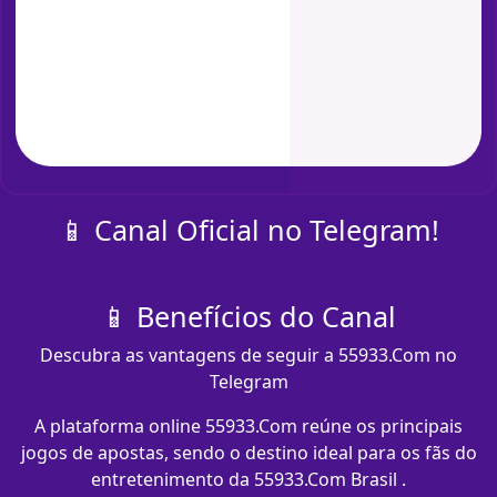
📱 Canal Oficial no Telegram!
📱 Benefícios do Canal
Descubra as vantagens de seguir a 55933.Com no
Telegram
A plataforma online 55933.Com reúne os principais
jogos de apostas, sendo o destino ideal para os fãs do
entretenimento da 55933.Com Brasil .