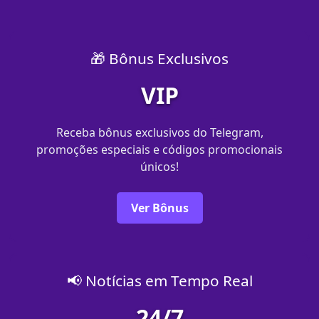
🎁 Bônus Exclusivos
VIP
Receba bônus exclusivos do Telegram,
promoções especiais e códigos promocionais
únicos!
Ver Bônus
📢 Notícias em Tempo Real
24/7