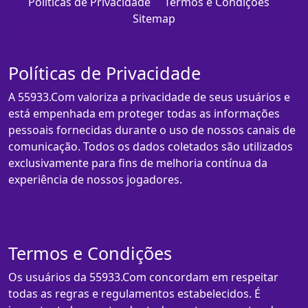
Políticas de Privacidade
Termos e Condições
Sitemap
Políticas de Privacidade
A 55933.Com valoriza a privacidade de seus usuários e
está empenhada em proteger todas as informações
pessoais fornecidas durante o uso de nossos canais de
comunicação. Todos os dados coletados são utilizados
exclusivamente para fins de melhoria contínua da
experiência de nossos jogadores.
Termos e Condições
Os usuários da 55933.Com concordam em respeitar
todas as regras e regulamentos estabelecidos. É