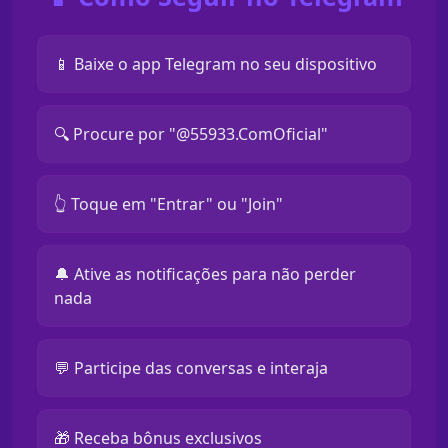
📱 Baixe o app Telegram no seu dispositivo
🔍 Procure por "@55933.ComOficial"
👆 Toque em "Entrar" ou "Join"
🔔 Ative as notificações para não perder
nada
💬 Participe das conversas e interaja
🎁 Receba bônus exclusivos